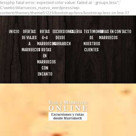
lessphp fatal error: expected color value: failed at `-groups.less";`
C:\webs\Marruecos_nuevo_wordpress/wp-
content/themes/theme51223/bootstrap/less/bootstrap.less on line 37
INICIO
OFERTAS
RUTAS
EXCURSIONES
GALERIA
TESTIMONIO
GUIAS EN
CONTACTO
DE VIAJES
4×4
DESDE
DE
MARRUECOS
A
MARRUECOS
MARRAKECH
NUESTROS
MARRUECOS
Y RUTAS
CLIENTES
EN
MARRUECOS
CON
ENCANTO