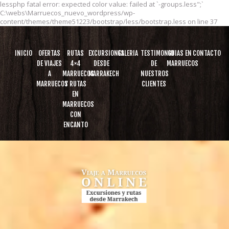
lessphp fatal error: expected color value: failed at `-groups.less";`
C:\webs\Marruecos_nuevo_wordpress/wp-
content/themes/theme51223/bootstrap/less/bootstrap.less on line 37
INICIO
OFERTAS
RUTAS
EXCURSIONES
GALERIA
TESTIMONIO
GUIAS EN
CONTACTO
DE VIAJES
4×4
DESDE
DE
MARRUECOS
A
MARRUECOS
MARRAKECH
NUESTROS
MARRUECOS
Y RUTAS
CLIENTES
EN
MARRUECOS
CON
ENCANTO