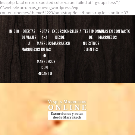
lessphp fatal error: expected color value: failed at `-groups.less";`
C:\webs\Marruecos_nuevo_wordpress/wp-
content/themes/theme51223/bootstrap/less/bootstrap.less on line 37
INICIO
OFERTAS
RUTAS
EXCURSIONES
GALERIA
TESTIMONIO
GUIAS EN
CONTACTO
DE VIAJES
4×4
DESDE
DE
MARRUECOS
A
MARRUECOS
MARRAKECH
NUESTROS
MARRUECOS
Y RUTAS
CLIENTES
EN
MARRUECOS
CON
ENCANTO