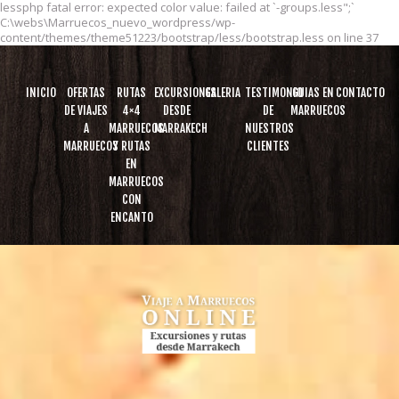
lessphp fatal error: expected color value: failed at `-groups.less";`
C:\webs\Marruecos_nuevo_wordpress/wp-
content/themes/theme51223/bootstrap/less/bootstrap.less on line 37
INICIO
OFERTAS
RUTAS
EXCURSIONES
GALERIA
TESTIMONIO
GUIAS EN
CONTACTO
DE VIAJES
4×4
DESDE
DE
MARRUECOS
A
MARRUECOS
MARRAKECH
NUESTROS
MARRUECOS
Y RUTAS
CLIENTES
EN
MARRUECOS
CON
ENCANTO