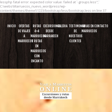
lessphp fatal error: expected color value: failed at `-groups.less";`
C:\webs\Marruecos_nuevo_wordpress/wp-
content/themes/theme51223/bootstrap/less/bootstrap.less on line 37
INICIO
OFERTAS
RUTAS
EXCURSIONES
GALERIA
TESTIMONIO
GUIAS EN
CONTACTO
DE VIAJES
4×4
DESDE
DE
MARRUECOS
A
MARRUECOS
MARRAKECH
NUESTROS
MARRUECOS
Y RUTAS
CLIENTES
EN
MARRUECOS
CON
ENCANTO