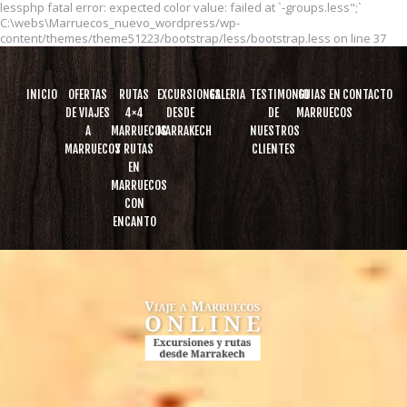
lessphp fatal error: expected color value: failed at `-groups.less";`
C:\webs\Marruecos_nuevo_wordpress/wp-
content/themes/theme51223/bootstrap/less/bootstrap.less on line 37
INICIO
OFERTAS
RUTAS
EXCURSIONES
GALERIA
TESTIMONIO
GUIAS EN
CONTACTO
DE VIAJES
4×4
DESDE
DE
MARRUECOS
A
MARRUECOS
MARRAKECH
NUESTROS
MARRUECOS
Y RUTAS
CLIENTES
EN
MARRUECOS
CON
ENCANTO