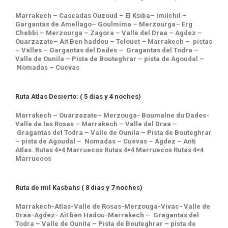
Marrakech – Cascadas Ouzoud – El Ksiba– Imilchil –
Gargantas de Amellago– Goulmima – Merzourga– Erg
Chebbi – Merzourga – Zagora – Valle del Draa – Agdez –
Ouarzazate– Ait Ben haddou – Telouet – Marrakech – pistas
– Valles – Gargantas del Dades – Gragantas del Todra –
Valle de Ounila – Pista de Bouteghrar – pista de Agoudal –
Nomadas – Cuevas
Ruta Atlas Desierto: ( 5 dias y 4 noches)
Marrakech – Ouarzazate– Merzouga- Boumalne du Dades-
Valle de las Rosas – Marrakech – Valle del Draa –
Gragantas del Todra – Valle de Ounila – Pista de Bouteghrar
– pista de Agoudal – Nomadas – Cuevas – Agdez – Anti
Atlas. Rutas 4×4 Marruecos Rutas 4×4 Marruecos Rutas 4×4
Marruecos
Ruta de mil Kasbahs ( 8 dias y 7 noches)
Marrakech-Atlas-Valle de Rosas-Merzouga-Vivac- Valle de
Draa-Agdez- Ait ben Hadou-Marrakech – Gragantas del
Todra – Valle de Ounila – Pista de Bouteghrar – pista de