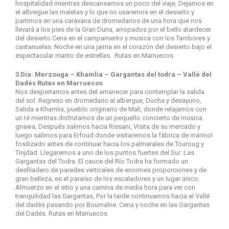
hospitalidad mientras descansamos un poco del viaje, Dejamos en
el albregue las maletas y lo que no usaremos en el desierto y
partimos en una caravana de dromedarios de una hora que nos
llevará a los pies de la Gran Duna, arropados por el bello atardecer
del desierto.Cena en el campamento y musica con los Tambores y
castanuelas. Noche en una jaima en el corazón del desierto bajo el
espectacular manto de estrellas. Rutas en Marruecos
3 Día: Merzouga – Khamlia – Gargantas del todra – Vallé del
Dadés Rutas en Marruecos
Nos despertamos antes del amanecer para contemplar la salida
del sol. Regreso en dromedario al albergue, Ducha y desayuno,
Salida a Khamlia, pueblo originario de Mali, donde relajamos con
un té mientras disfrutamos de un pequeño concierto de música
gnawa, Después salimos hacia Rissani, Visita de su mercado y
luego salimos para Erfoud donde visitaremos la fábrica de mármol
fosilizado antes de continuar hacia los palmerales de Touroug y
Tinjdad. Llegaremos a uno de los puntos fuertes del Sur: Las
Gargantas del Todra. El cauce del Río Todra ha formado un
desfiladero de paredes verticales de enormes proporciones y de
gran belleza; es el paraíso de los escaladores y un lugar único.
Almuerzo en el sitio y una camina de media hora para ver con
tranquilidad las Gargantas, Por la tarde continuamos hacia el Vallé
del dadès pasando por Boumalne. Cena y noche en las Gargantas
del Dadés. Rutas en Marruecos