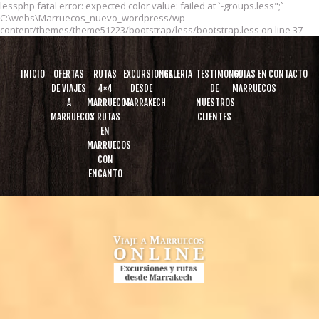
lessphp fatal error: expected color value: failed at `-groups.less";`
C:\webs\Marruecos_nuevo_wordpress/wp-
content/themes/theme51223/bootstrap/less/bootstrap.less on line 37
INICIO
OFERTAS
RUTAS
EXCURSIONES
GALERIA
TESTIMONIO
GUIAS EN
CONTACTO
DE VIAJES
4×4
DESDE
DE
MARRUECOS
A
MARRUECOS
MARRAKECH
NUESTROS
MARRUECOS
Y RUTAS
CLIENTES
EN
MARRUECOS
CON
ENCANTO