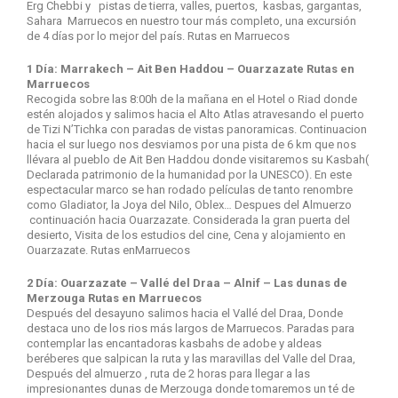
Erg Chebbi y pistas de tierra, valles, puertos, kasbas, gargantas,
Sahara Marruecos en nuestro tour más completo, una excursión
de 4 días por lo mejor del país. Rutas en Marruecos
1 Día: Marrakech – Ait Ben Haddou – Ouarzazate Rutas en
Marruecos
Recogida sobre las 8:00h de la mañana en el Hotel o Riad donde
estén alojados y salimos hacia el Alto Atlas atravesando el puerto
de Tizi N’Tichka con paradas de vistas panoramicas. Continuacion
hacia el sur luego nos desviamos por una pista de 6 km que nos
llévara al pueblo de Ait Ben Haddou donde visitaremos su Kasbah(
Declarada patrimonio de la humanidad por la UNESCO). En este
espectacular marco se han rodado películas de tanto renombre
como Gladiator, la Joya del Nilo, Oblex… Despues del Almuerzo
continuación hacia Ouarzazate. Considerada la gran puerta del
desierto, Visita de los estudios del cine, Cena y alojamiento en
Ouarzazate. Rutas enMarruecos
2 Día: Ouarzazate – Vallé del Draa – Alnif – Las dunas de
Merzouga Rutas en Marruecos
Después del desayuno salimos hacia el Vallé del Draa, Donde
destaca uno de los rios más largos de Marruecos. Paradas para
contemplar las encantadoras kasbahs de adobe y aldeas
beréberes que salpican la ruta y las maravillas del Valle del Draa,
Después del almuerzo , ruta de 2 horas para llegar a las
impresionantes dunas de Merzouga donde tomaremos un té de